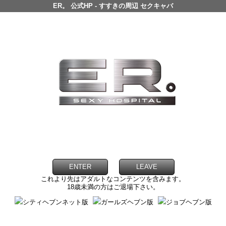
ER。 公式HP - すすきの周辺 セクキャバ
ENTER
LEAVE
これより先はアダルトなコンテンツを含みます。
18歳未満の方はご退場下さい。