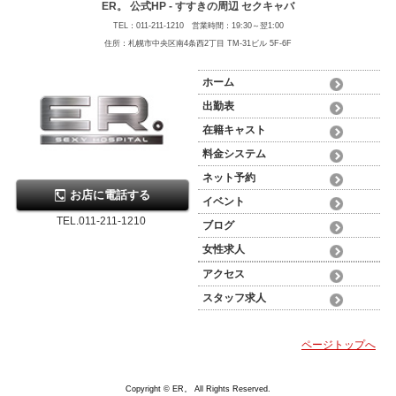
ER。 公式HP - すすきの周辺 セクキャバ
TEL：011-211-1210 営業時間：19:30～翌1:00
住所：札幌市中央区南4条西2丁目 TM-31ビル 5F-6F
ホーム
出勤表
在籍キャスト
料金システム
ネット予約
お店に電話する
イベント
TEL.011-211-1210
ブログ
女性求人
アクセス
スタッフ求人
ページトップへ
Copyright © ER。 All Rights Reserved.