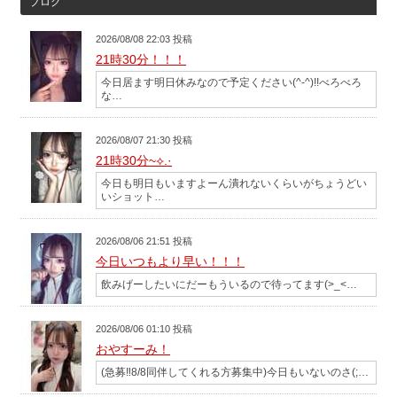
ブログ
2026/08/08 22:03 投稿
21時30分！！！
今日居ます明日休みなので予定ください(^-^)!!べろべろ
な…
2026/08/07 21:30 投稿
21時30分~⟡.·
今日も明日もいますよーん潰れないくらいがちょうどい
いショット…
2026/08/06 21:51 投稿
今日いつもより早い！！！
飲みげーしたいにだーもういるので待ってます(>_<…
2026/08/06 01:10 投稿
おやすーみ！
(急募‼️8/8同伴してくれる方募集中)今日もいないのさ(;…