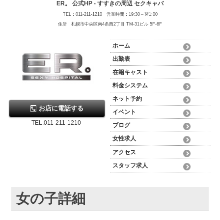
ER。 公式HP - すすきの周辺 セクキャバ
TEL：011-211-1210 営業時間：19:30～翌1:00
住所：札幌市中央区南4条西2丁目 TM-31ビル 5F-6F
ホーム
出勤表
在籍キャスト
料金システム
ネット予約
お店に電話する
イベント
TEL.011-211-1210
ブログ
女性求人
アクセス
スタッフ求人
女の子詳細